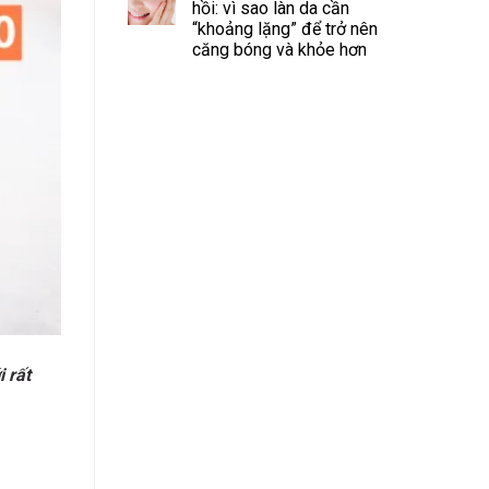
hồi: vì sao làn da cần
“khoảng lặng” để trở nên
căng bóng và khỏe hơn
i rất