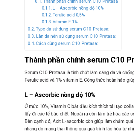
Thành phần chính serum C10 Pretasa
L – Ascorbic nồng độ 10%
Ferulic acid 0,5%
Vitamin E 1%
Type da sử dụng serum C10 Pretasa:
Làn da nên sử dụng serum C10 Pretasa:
Cách dùng serum C10 Pretasa:
Thành phần chính
serum C10 P
Serum C10 Pretasa là tinh chất làm sáng da và chống
Ferulic acid và 1% vitamin E. Công thức hoàn hảo giú
L – Ascorbic nồng độ 10%
Ở mức 10%, Vitamin C bắt đầu kích thích tái tạo col
lấy đi các tế bào chết. Ngoài ra còn làm trẻ hóa các
Bên cạnh đó, Axit L-ascorbic còn giúp làm chậm quá 
nhang do mang thai thông qua quá trình lão hóa tự nhiê