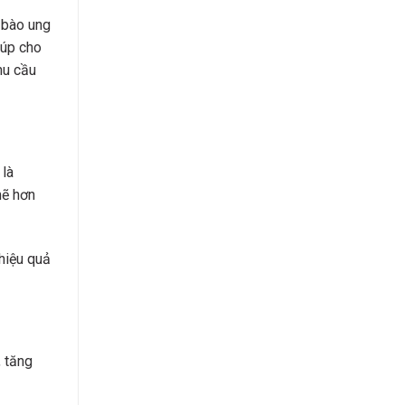
 bào ung
iúp cho
hu cầu
 là
mẽ hơn
hiệu quả
, tăng