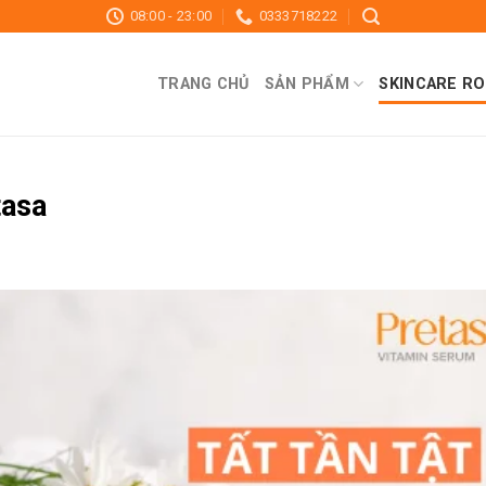
08:00 - 23:00
0333718222
TRANG CHỦ
SẢN PHẨM
SKINCARE RO
tasa