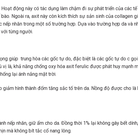
 Hoạt động này có tác dụng làm chậm đi sự phát triển của các tế
bào. Ngoài ra, axit này còn kích thích sự sản sinh của collagen g
ợc nếp nhăn trong một số trường hợp. Dựa vào trường hợp da và n
với từng người.
rọng giúp trung hòa các gốc tự do, đặc biệt là các gốc tự do c gọi
thú vị là, khả năng chống oxy hóa axit ferulic được phát huy mạnh 
chống lại ánh nắng mặt trời.
p giảm hình thành đốm tăng sắc tố trên da. Nồng độ được cho là 
nh nếp nhăn, giữ ẩm cho da. Đồng thời 1% lại không gây bết dính
ịn mà không bít tắc cổ nang lông.