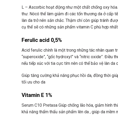
L – Ascorbic hoạt động như một chất chống oxy hóa.
thư. Nócó thể làm giảm đi các tổn thương da ở cấp tế 
làn da trở nên săn chắc. Thậm chí còn giúp tránh đư
cụ thể sẽ có những sản phẩm vitamin C phù hợp nhất 
Ferulic acid 0,5%
Acid ferulic chính là một trong những tác nhân quan t
“superoxide”, “gốc hydroxyl” và “nitric oxide”. Điều 
nếu tiếp xúc với tia cực tím nên có thể bảo vệ làn da 
Giúp tăng cường khả năng phục hồi da, đồng thời giú
tối ưu cho da
Vitamin E 1%
Serum C10 Pretasa Giúp chống lão hóa, giảm hình thà
khả năng thẩm thấu sản phẩm lên da , giúp da mềm m