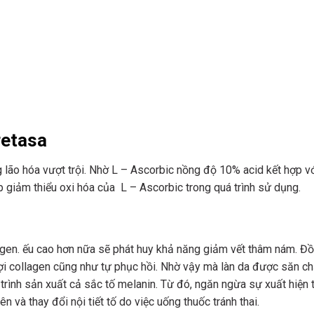
retasa
 lão hóa vượt trội. Nhờ L – Ascorbic nồng độ 10% acid kết hợp v
p giảm thiểu oxi hóa của L – Ascorbic trong quá trình sử dụng.
lagen. ếu cao hơn nữa sẽ phát huy khả năng giảm vết thâm nám. Đồ
 sợi collagen cũng như tự phục hồi. Nhờ vậy mà làn da được săn ch
trình sản xuất cả sắc tố melanin. Từ đó, ngăn ngừa sự xuất hiện 
n và thay đổi nội tiết tố do việc uống thuốc tránh thai.