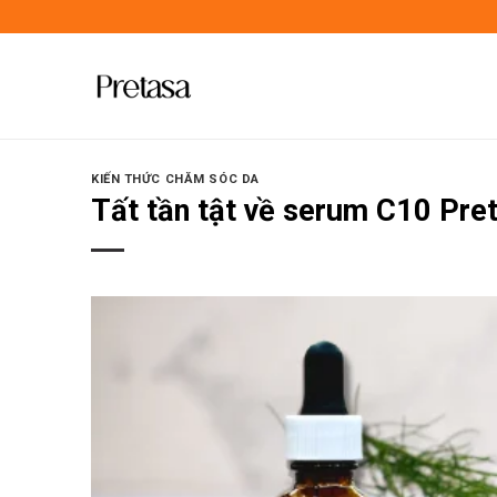
Skip
to
content
KIẾN THỨC CHĂM SÓC DA
Tất tần tật về serum C10 Pre