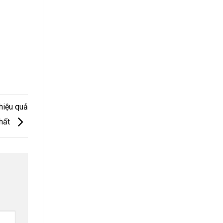
hiệu quả
hất