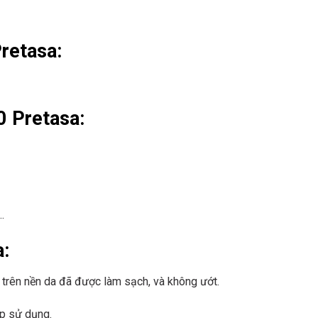
retasa:
0 Pretasa:
.
a:
 trên nền da đã được làm sạch, và không ướt.
ập sử dụng.