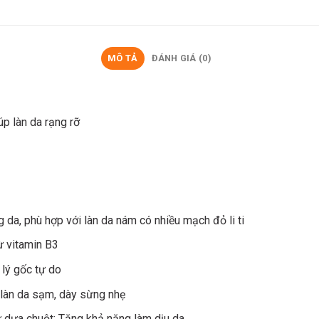
MÔ TẢ
ĐÁNH GIÁ (0)
p làn da rạng rỡ
da, phù hợp với làn da nám có nhiều mạch đỏ li ti
ừ vitamin B3
lý gốc tự do
c làn da sạm, dày sừng nhẹ
ừ dưa chuột: Tăng khả năng làm dịu da