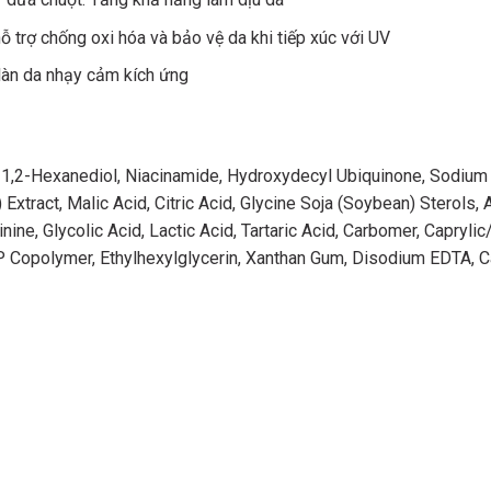
ỗ trợ chống oxi hóa và bảo vệ da khi tiếp xúc với UV
o làn da nhạy cảm kích ứng
id, 1,2-Hexanediol, Niacinamide, Hydroxydecyl Ubiquinone, Sodi
tract, Malic Acid, Citric Acid, Glycine Soja (Soybean) Sterols, A
e, Glycolic Acid, Lactic Acid, Tartaric Acid, Carbomer, Caprylic
 Copolymer, Ethylhexylglycerin, Xanthan Gum, Disodium EDTA, C