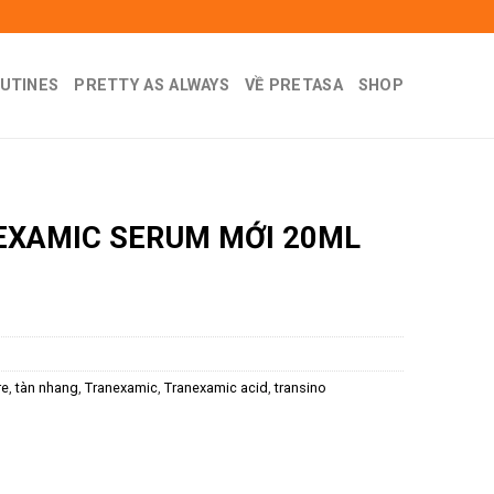
UTINES
PRETTY AS ALWAYS
VỀ PRETASA
SHOP
EXAMIC SERUM MỚI 20ML
re
,
tàn nhang
,
Tranexamic
,
Tranexamic acid
,
transino