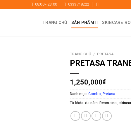
08:00 - 23:00
0333718222
TRANG CHỦ
SẢN PHẨM
SKINCARE RO
TRANG CHỦ
/
PRETASA
PRETASA TRAN
1,250,000
₫
Danh mục:
Combo
,
Pretasa
Từ khóa:
da nám
,
Resorcinol
,
skinca