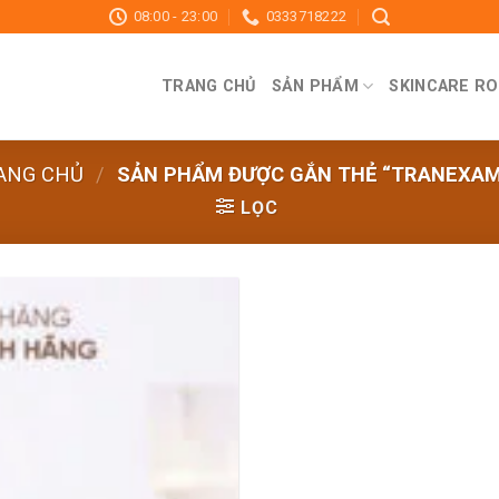
08:00 - 23:00
0333718222
TRANG CHỦ
SẢN PHẨM
SKINCARE RO
ANG CHỦ
/
SẢN PHẨM ĐƯỢC GẮN THẺ “TRANEXAM
LỌC