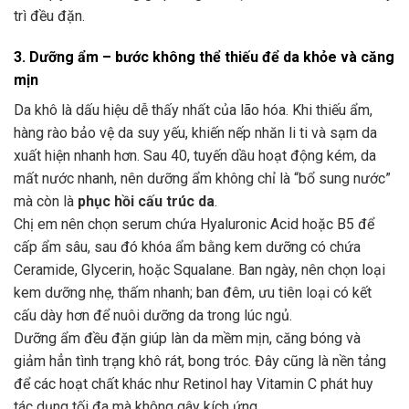
trì đều đặn.
3. Dưỡng ẩm – bước không thể thiếu để da khỏe và căng
mịn
Da khô là dấu hiệu dễ thấy nhất của lão hóa. Khi thiếu ẩm,
hàng rào bảo vệ da suy yếu, khiến nếp nhăn li ti và sạm da
xuất hiện nhanh hơn. Sau 40, tuyến dầu hoạt động kém, da
mất nước nhanh, nên dưỡng ẩm không chỉ là “bổ sung nước”
mà còn là
phục hồi cấu trúc da
.
Chị em nên chọn serum chứa Hyaluronic Acid hoặc B5 để
cấp ẩm sâu, sau đó khóa ẩm bằng kem dưỡng có chứa
Ceramide, Glycerin, hoặc Squalane. Ban ngày, nên chọn loại
kem dưỡng nhẹ, thấm nhanh; ban đêm, ưu tiên loại có kết
cấu dày hơn để nuôi dưỡng da trong lúc ngủ.
Dưỡng ẩm đều đặn giúp làn da mềm mịn, căng bóng và
giảm hẳn tình trạng khô rát, bong tróc. Đây cũng là nền tảng
để các hoạt chất khác như Retinol hay Vitamin C phát huy
tác dụng tối đa mà không gây kích ứng.