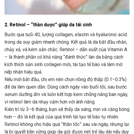
2. Retinol – “thần dược” giúp da tái sinh
Bước qua tuổi 40, lượng collagen, elastin và hyaluronic acid
trong da suy giảm nhanh chóng. Kết quả là da bắt đầu nhăn,
chảy xệ, và kém săn chắc. Retinol – dẫn xuất của Vitamin A
– là thành phần có khả năng “đánh thức” làn da bằng cách
kích thích sản sinh collagen mới, tái tạo tế bào và làm mờ
nếp nhăn hiệu quả.
Nếu mới bắt đầu, chị em nên chọn nồng độ thấp (0.1–0.3%)
để da làm quen dần. Dùng cách ngày vào buổi tối, sau bước
serum dưỡng ẩm và luôn kết hợp kem chống nắng ban ngày,
vì retinol làm da nhạy cảm hơn với ánh nắng.
Kiên trì từ 3–6 tháng, bạn sẽ thấy da sáng, mịn và căng bóng
hơn – đó là kết quả của quá trình tái tạo tế bào tự nhiên.
Retinol không cho hiệu quả “thần tốc” sau vài ngày, nhưng lại
là bí quyết bền vững giúp da giữ được nét trẻ lâu dài nếu duy