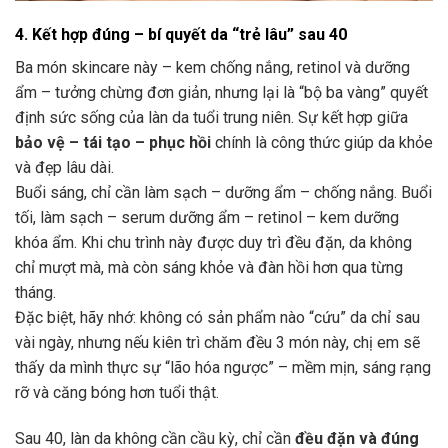
4. Kết hợp đúng – bí quyết da “trẻ lâu” sau 40
Ba món skincare này – kem chống nắng, retinol và dưỡng
ẩm – tưởng chừng đơn giản, nhưng lại là “bộ ba vàng” quyết
định sức sống của làn da tuổi trung niên. Sự kết hợp giữa
bảo vệ – tái tạo – phục hồi
chính là công thức giúp da khỏe
và đẹp lâu dài.
Buổi sáng, chỉ cần làm sạch – dưỡng ẩm – chống nắng. Buổi
tối, làm sạch – serum dưỡng ẩm – retinol – kem dưỡng
khóa ẩm. Khi chu trình này được duy trì đều đặn, da không
chỉ mượt mà, mà còn sáng khỏe và đàn hồi hơn qua từng
tháng.
Đặc biệt, hãy nhớ: không có sản phẩm nào “cứu” da chỉ sau
vài ngày, nhưng nếu kiên trì chăm đều 3 món này, chị em sẽ
thấy da mình thực sự “lão hóa ngược” – mềm mịn, sáng rạng
rỡ và căng bóng hơn tuổi thật.
Sau 40, làn da không cần cầu kỳ, chỉ cần
đều đặn và đúng