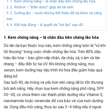
1. Kem chống nắng – lá chắn đầu tiên chống lão hóa
2. Retinol – “thần dược” giúp da tái sinh
3. Dưỡng ẩm – bước không thể thiếu để da khỏe và căng
mịn
4. Kết hợp đúng – bí quyết da “trẻ lâu” sau 40
1. Kem chống nắng – lá chắn đầu tiên chống lão hóa
Dù làn da bạn thuộc loại nào, kem chống nắng luôn là “vũ khí
tối thượng” trong cuộc chiến chống lão hóa. Trên 80% dấu
hiệu lão hóa – bao gồm nếp nhăn, da chảy xệ, n.ám và tàn
nhang – đều đến từ tia UV. Khi không chống nắng, mọi
serum, kem dưỡng hay liệu trình trẻ hóa đều giảm hiệu quả
đáng kể.
Sau tuổi 40, da mỏng và yếu hơn nên càng dễ bị tổn thương
bởi ánh nắng. Hãy chọn loại kem chống nắng phổ rộng, SPF
30–50, có chứa thêm các thành phần dưỡng như Vitamin E,
niacinamide hoặc ceramide để vừa bảo vệ vừa nuôi dưỡng
da. Dùng đều mỗi sáng, thoa lại sau 3–4 tiếng nếu ở ngoài