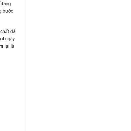
 “đáng
ng bước
 chất đã
ol
ngày
um
lại là