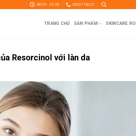
08:00 - 23:00
0333718222
TRANG CHỦ
SẢN PHẨM
SKINCARE RO
ủa Resorcinol với làn da