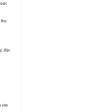
 hoặc
 thư
y, đặc
a vào