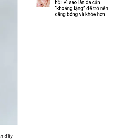
hồi: vì sao làn da cần
“khoảng lặng” để trở nên
căng bóng và khỏe hơn
àn đầy