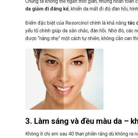
Chúng ta không thể ngăn thời gian, nhưng hoàn toàn c
da giảm đi đáng kể
, khiến da mất đi độ đàn hồi, hìn
Điểm đặc biệt của Resorcinol chính là khả năng
tác 
yếu tố chính giúp da săn chắc, đàn hồi. Nhờ đó, các
được “nâng nhẹ” một cách tự nhiên, không cần can th
3. Làm sáng và đều màu da – k
Không ít chị em sau 40 than phiền rằng dù không ra 