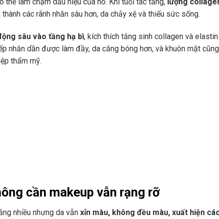
ó thể làm chậm dấu hiệu của nó. Khi tuổi tác tăng,
lượng collage
h thành các rãnh nhăn sâu hơn, da chảy xệ và thiếu sức sống.
động sâu vào tầng hạ bì
, kích thích tăng sinh collagen và elastin
 nếp nhăn dần được làm đầy, da căng bóng hơn, và khuôn mặt cũn
iệp thẩm mỹ.
hông cần makeup vẫn rạng rỡ
nắng nhiều nhưng da vẫn
xỉn màu, không đều màu, xuất hiện cá