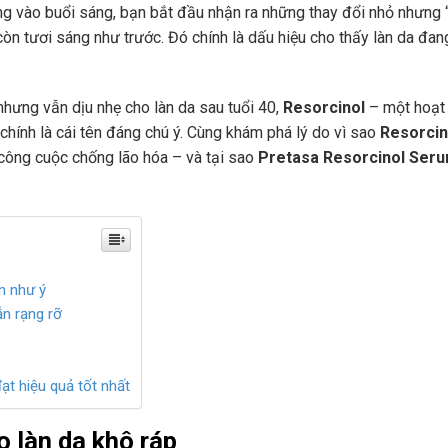
ng vào buổi sáng, bạn bắt đầu nhận ra những thay đổi nhỏ nhưng
 còn tươi sáng như trước. Đó chính là dấu hiệu cho thấy làn da đa
nhưng vẫn dịu nhẹ cho làn da sau tuổi 40,
Resorcinol
– một hoạt
ính là cái tên đáng chú ý. Cùng khám phá lý do vì sao
Resorcin
công cuộc chống lão hóa – và tại sao
Pretasa Resorcinol Ser
n như ý
n rạng rỡ
t hiệu quả tốt nhất
o làn da khô ráp