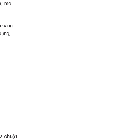
từ môi
m sáng
dụng,
a chuột