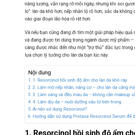
năng lượng, vẫn rạng rỡ mỗi ngày, nhưng khi soi gươ
lo”: làn da khô hơn, nếp nhăn lộ rõ hơn, sắc da không
vào giai đoạn lão hóa rõ rệt hơn.
Và nếu bạn cũng đang đi tìm một giải pháp hiệu quả 
và đang được tin dùng trong ngành dược mỹ phẩm – ch
càng được nhắc đến như một “trợ thủ” đắc lực trong 
lựa chọn lý tưởng cho làn da bạn lúc này.
Nội dung
1. Resorcinol hồi sinh độ ẩm cho làn da khô ráp
2. Làm mờ nếp nhăn, nâng cơ – cho làn da căng mị
3. Làm sáng và đều màu da – không cần makeup vẫ
4. Làm dịu da – nuôi dưỡng sâu từ bên trong
Ai nên sử dụng Resorcinol?
Hướng dẫn sử dụng Pretasa Resorcinol Serum để đạ
1. Resorcinol hồi sinh độ ẩm ch