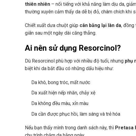
thiên nhiên
– nổi tiếng với khả năng làm dịu da, giả
thường xuyên cảm thấy da dễ bị đỏ, châm chích khi
Chiết xuất dưa chuột giúp
cân bằng lại làn da
, đồng
giãn sau một ngày dài căng thẳng.
Ai nên sử dụng Resorcinol?
Dù Resorcinol phù hợp với nhiều độ tuổi, nhưng
phụ 
biệt khi da bắt đầu có những dấu hiệu như:
Da khô, bong tróc, mất nước
Da xuất hiện nếp nhăn, chảy xệ
Da không đều màu, xỉn màu
Da cần được phục hồi, làm sáng và trẻ hóa
Nếu bạn thấy mình trong danh sách này, thì
Pretasa 
chu trình chăm da hằng ngày.