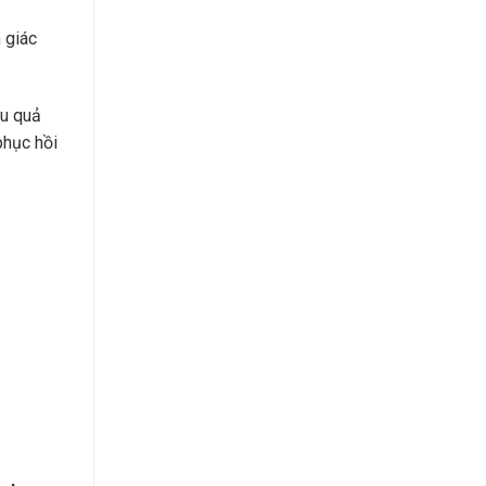
 giác
ệu quả
phục hồi