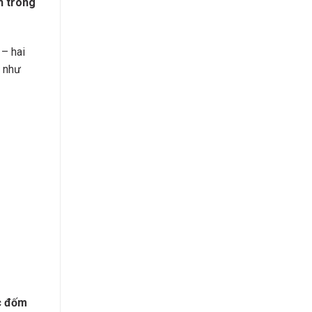
n trong
 – hai
g như
c đốm