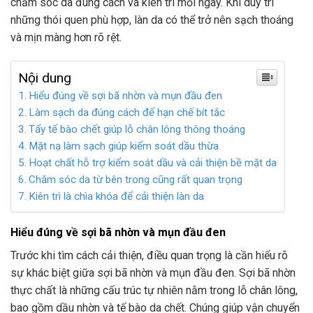
chăm sóc da đúng cách và kiên trì mỗi ngày. Khi duy trì
những thói quen phù hợp, làn da có thể trở nên sạch thoáng
và mịn màng hơn rõ rệt.
Nội dung
Hiểu đúng về sợi bã nhờn và mụn đầu đen
Làm sạch da đúng cách để hạn chế bít tắc
Tẩy tế bào chết giúp lỗ chân lông thông thoáng
Mặt nạ làm sạch giúp kiểm soát dầu thừa
Hoạt chất hỗ trợ kiểm soát dầu và cải thiện bề mặt da
Chăm sóc da từ bên trong cũng rất quan trọng
Kiên trì là chìa khóa để cải thiện làn da
Hiểu đúng về sợi bã nhờn và mụn đầu đen
Trước khi tìm cách cải thiện, điều quan trọng là cần hiểu rõ
sự khác biệt giữa sợi bã nhờn và mụn đầu đen. Sợi bã nhờn
thực chất là những cấu trúc tự nhiên nằm trong lỗ chân lông,
bao gồm dầu nhờn và tế bào da chết. Chúng giúp vận chuyển