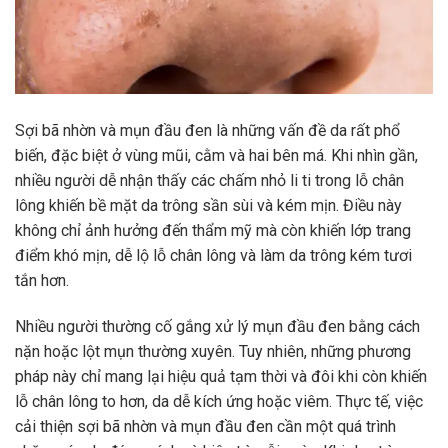
Sợi bã nhờn và mụn đầu đen là những vấn đề da rất phổ
biến, đặc biệt ở vùng mũi, cằm và hai bên má. Khi nhìn gần,
nhiều người dễ nhận thấy các chấm nhỏ li ti trong lỗ chân
lông khiến bề mặt da trông sần sùi và kém mịn. Điều này
không chỉ ảnh hưởng đến thẩm mỹ mà còn khiến lớp trang
điểm khó mịn, dễ lộ lỗ chân lông và làm da trông kém tươi
tắn hơn.
Nhiều người thường cố gắng xử lý mụn đầu đen bằng cách
nặn hoặc lột mụn thường xuyên. Tuy nhiên, những phương
pháp này chỉ mang lại hiệu quả tạm thời và đôi khi còn khiến
lỗ chân lông to hơn, da dễ kích ứng hoặc viêm. Thực tế, việc
cải thiện sợi bã nhờn và mụn đầu đen cần một quá trình